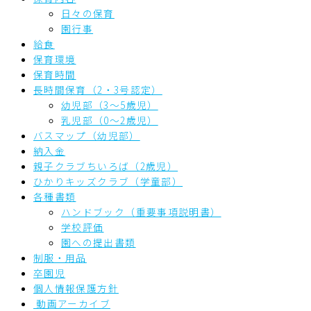
日々の保育
園行事
給食
保育環境
保育時間
長時間保育（2・3号認定）
幼児部（3～5歳児）
乳児部（0～2歳児）
バスマップ（幼児部）
納入金
親子クラブちいろば（2歳児）
ひかりキッズクラブ（学童部）
各種書類
ハンドブック（重要事項説明書）
学校評価
園への提出書類
制服・用品
卒園児
個人情報保護方針
動画アーカイブ