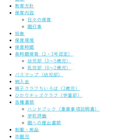
教育方針
保育内容
日々の保育
園行事
給食
保育環境
保育時間
長時間保育（2・3号認定）
幼児部（3～5歳児）
乳児部（0～2歳児）
バスマップ（幼児部）
納入金
親子クラブちいろば（2歳児）
ひかりキッズクラブ（学童部）
各種書類
ハンドブック（重要事項説明書）
学校評価
園への提出書類
制服・用品
卒園児