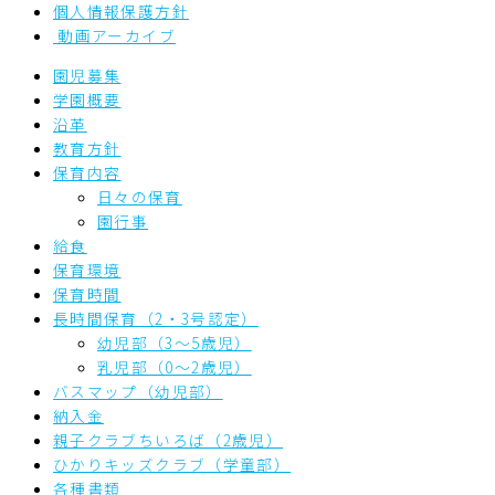
個人情報保護方針
動画アーカイブ
園児募集
学園概要
沿革
教育方針
保育内容
日々の保育
園行事
給食
保育環境
保育時間
長時間保育（2・3号認定）
幼児部（3～5歳児）
乳児部（0～2歳児）
バスマップ（幼児部）
納入金
親子クラブちいろば（2歳児）
ひかりキッズクラブ（学童部）
各種書類