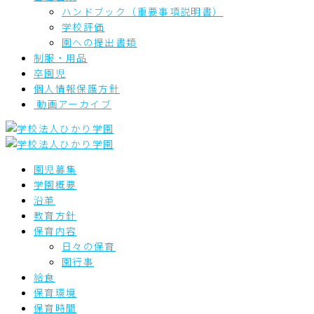
ハンドブック（重要事項説明書）
学校評価
園への提出書類
制服・用品
卒園児
個人情報保護方針
動画アーカイブ
園児募集
学園概要
沿革
教育方針
保育内容
日々の保育
園行事
給食
保育環境
保育時間