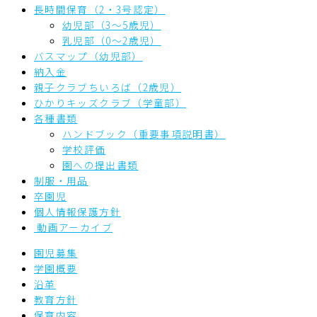
長時間保育（2・3号認定）
幼児部（3～5歳児）
乳児部（0～2歳児）
バスマップ（幼児部）
納入金
親子クラブちいろば（2歳児）
ひかりキッズクラブ（学童部）
各種書類
ハンドブック（重要事項説明書）
学校評価
園への提出書類
制服・用品
卒園児
個人情報保護方針
動画アーカイブ
園児募集
学園概要
沿革
教育方針
保育内容