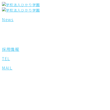
内
容
を
ス
News
キ
ッ
プ
採用情報
TEL
MAIL