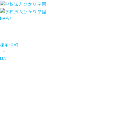
内
容
を
News
ス
キ
ッ
プ
採用情報
TEL
MAIL