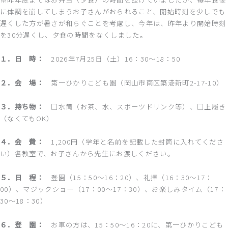
に体調を崩してしまうお子さんがおられること、開始時刻を少しでも
遅くした方が暑さが和らぐことを考慮し、今年は、昨年より開始時刻
を30分遅くし、夕食の時間をなくしました。
１．日 時：
2026年7月25日（土）16：30～18：50
２．会 場：
第一ひかりこども園（岡山市南区築港新町2-17-10）
３．持ち物：
□水筒（お茶、水、スポーツドリンク等）、□上履き
（なくてもOK）
４．会 費：
1,200円（学年と名前を記載した封筒に入れてくださ
い）各教室で、お子さんから先生にお渡しください。
５．日 程：
登園（15：50～16：20）、礼拝（16：30～17：
00）、マジックショー（17：00～17：30）、お楽しみタイム（17：
30～18：30）
６．登 園：
お
車の方は、15：50～16：20に、第一ひかりこども