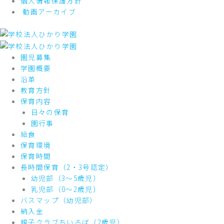
個人情報保護方針
動画アーカイブ
園児募集
学園概要
沿革
教育方針
保育内容
日々の保育
園行事
給食
保育環境
保育時間
長時間保育（2・3号認定）
幼児部（3～5歳児）
乳児部（0～2歳児）
バスマップ（幼児部）
納入金
親子クラブちいろば（2歳児）