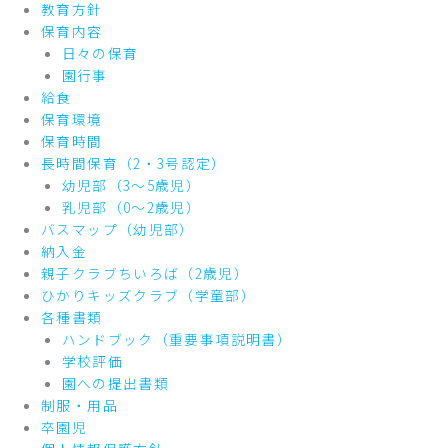
教育方針
保育内容
日々の保育
園行事
給食
保育環境
保育時間
長時間保育（2・3号認定）
幼児部（3～5歳児）
乳児部（0～2歳児）
バスマップ（幼児部）
納入金
親子クラブちいろば（2歳児）
ひかりキッズクラブ（学童部）
各種書類
ハンドブック（重要事項説明書）
学校評価
園への提出書類
制服・用品
卒園児