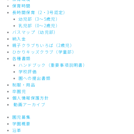
保育時間
長時間保育（2・3号認定）
幼児部（3～5歳児）
乳児部（0～2歳児）
バスマップ（幼児部）
納入金
親子クラブちいろば（2歳児）
ひかりキッズクラブ（学童部）
各種書類
ハンドブック（重要事項説明書）
学校評価
園への提出書類
制服・用品
卒園児
個人情報保護方針
動画アーカイブ
園児募集
学園概要
沿革