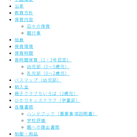
沿革
教育方針
保育内容
日々の保育
園行事
給食
保育環境
保育時間
長時間保育（2・3号認定）
幼児部（3～5歳児）
乳児部（0～2歳児）
バスマップ（幼児部）
納入金
親子クラブちいろば（2歳児）
ひかりキッズクラブ（学童部）
各種書類
ハンドブック（重要事項説明書）
学校評価
園への提出書類
制服・用品