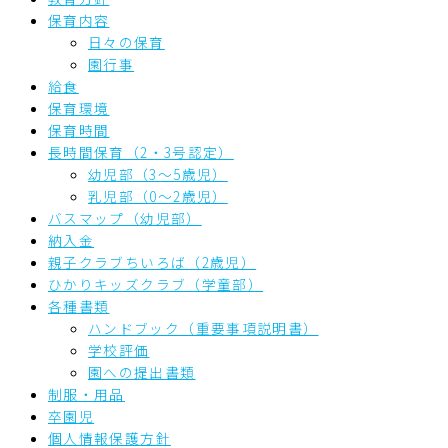
保育内容
日々の保育
園行事
給食
保育環境
保育時間
長時間保育（2・3号認定）
幼児部（3～5歳児）
乳児部（0～2歳児）
バスマップ（幼児部）
納入金
親子クラブちいろば（2歳児）
ひかりキッズクラブ（学童部）
各種書類
ハンドブック（重要事項説明書）
学校評価
園への提出書類
制服・用品
卒園児
個人情報保護方針