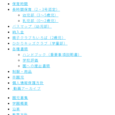
保育時間
長時間保育（2・3号認定）
幼児部（3～5歳児）
乳児部（0～2歳児）
バスマップ（幼児部）
納入金
親子クラブちいろば（2歳児）
ひかりキッズクラブ（学童部）
各種書類
ハンドブック（重要事項説明書）
学校評価
園への提出書類
制服・用品
卒園児
個人情報保護方針
動画アーカイブ
園児募集
学園概要
沿革
教育方針