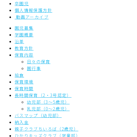
卒園児
個人情報保護方針
動画アーカイブ
園児募集
学園概要
沿革
教育方針
保育内容
日々の保育
園行事
給食
保育環境
保育時間
長時間保育（2・3号認定）
幼児部（3～5歳児）
乳児部（0～2歳児）
バスマップ（幼児部）
納入金
親子クラブちいろば（2歳児）
ひかりキッズクラブ（学童部）