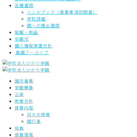
各種書類
ハンドブック（重要事項説明書）
学校評価
園への提出書類
制服・用品
卒園児
個人情報保護方針
動画アーカイブ
園児募集
学園概要
沿革
教育方針
保育内容
日々の保育
園行事
給食
保育環境