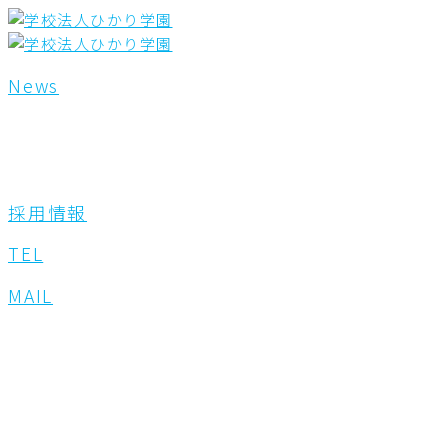
内
検
容
索
を
対
ス
象:
News
キ
ッ
プ
採用情報
TEL
MAIL