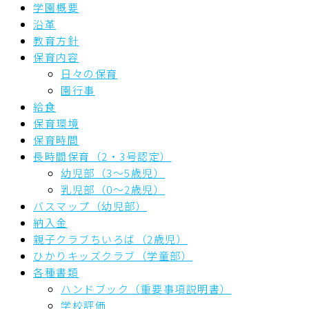
学園概要
沿革
教育方針
保育内容
日々の保育
園行事
給食
保育環境
保育時間
長時間保育（2・3号認定）
幼児部（3～5歳児）
乳児部（0～2歳児）
バスマップ（幼児部）
納入金
親子クラブちいろば（2歳児）
ひかりキッズクラブ（学童部）
各種書類
ハンドブック（重要事項説明書）
学校評価