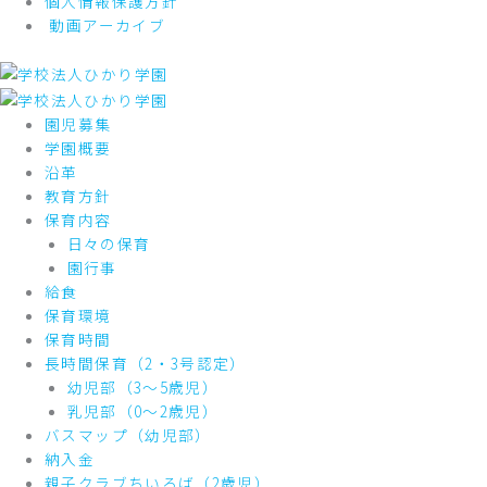
個人情報保護方針
動画アーカイブ
園児募集
学園概要
沿革
教育方針
保育内容
日々の保育
園行事
給食
保育環境
保育時間
長時間保育（2・3号認定）
幼児部（3～5歳児）
乳児部（0～2歳児）
バスマップ（幼児部）
納入金
親子クラブちいろば（2歳児）