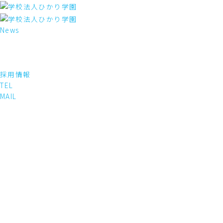
内
容
を
News
ス
キ
ッ
プ
採用情報
TEL
MAIL