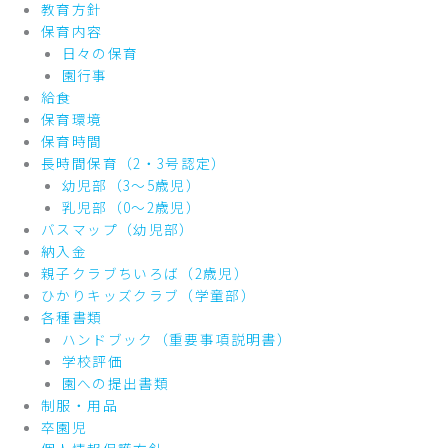
教育方針
保育内容
日々の保育
園行事
給食
保育環境
保育時間
長時間保育（2・3号認定）
幼児部（3～5歳児）
乳児部（0～2歳児）
バスマップ（幼児部）
納入金
親子クラブちいろば（2歳児）
ひかりキッズクラブ（学童部）
各種書類
ハンドブック（重要事項説明書）
学校評価
園への提出書類
制服・用品
卒園児