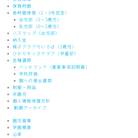
保育時間
長時間保育（2・3号認定）
幼児部（3～5歳児）
乳児部（0～2歳児）
バスマップ（幼児部）
納入金
親子クラブちいろば（2歳児）
ひかりキッズクラブ（学童部）
各種書類
ハンドブック（重要事項説明書）
学校評価
園への提出書類
制服・用品
卒園児
個人情報保護方針
動画アーカイブ
園児募集
学園概要
沿革