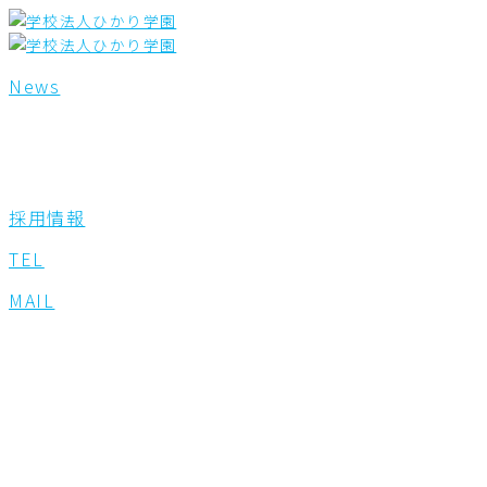
内
検
容
索
を
対
ス
象:
News
キ
ッ
プ
採用情報
TEL
MAIL