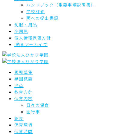
ハンドブック（重要事項説明書）
学校評価
園への提出書類
制服・用品
卒園児
個人情報保護方針
動画アーカイブ
園児募集
学園概要
沿革
教育方針
保育内容
日々の保育
園行事
給食
保育環境
保育時間