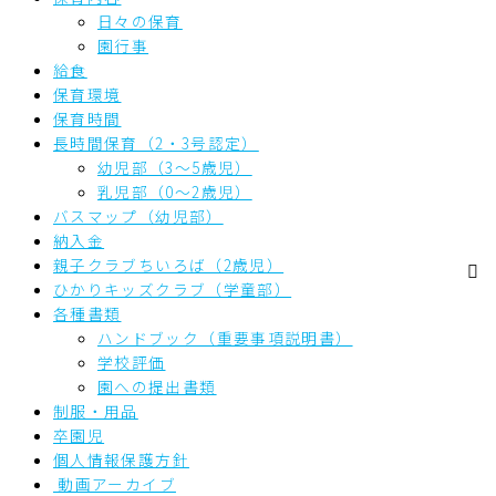
日々の保育
園行事
給食
保育環境
保育時間
長時間保育（2・3号認定）
幼児部（3～5歳児）
乳児部（0～2歳児）
バスマップ（幼児部）
納入金
親子クラブちいろば（2歳児）
ひかりキッズクラブ（学童部）
各種書類
ハンドブック（重要事項説明書）
学校評価
園への提出書類
制服・用品
卒園児
個人情報保護方針
動画アーカイブ