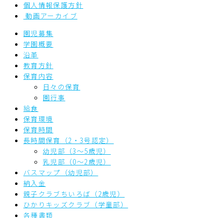
個人情報保護方針
動画アーカイブ
園児募集
学園概要
沿革
教育方針
保育内容
日々の保育
園行事
給食
保育環境
保育時間
長時間保育（2・3号認定）
幼児部（3～5歳児）
乳児部（0～2歳児）
バスマップ（幼児部）
納入金
親子クラブちいろば（2歳児）
ひかりキッズクラブ（学童部）
各種書類