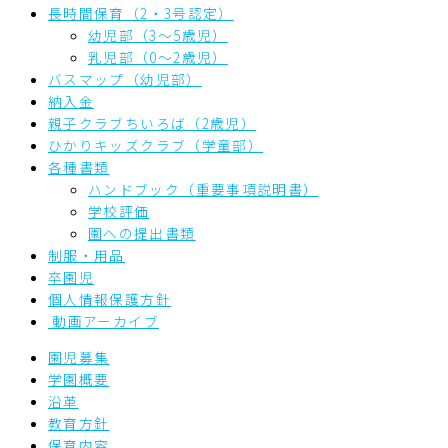
長時間保育（2・3号認定）
幼児部（3～5歳児）
乳児部（0～2歳児）
バスマップ（幼児部）
納入金
親子クラブちいろば（2歳児）
ひかりキッズクラブ（学童部）
各種書類
ハンドブック（重要事項説明書）
学校評価
園への提出書類
制服・用品
卒園児
個人情報保護方針
動画アーカイブ
園児募集
学園概要
沿革
教育方針
保育内容