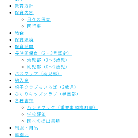
教育方針
保育内容
日々の保育
園行事
給食
保育環境
保育時間
長時間保育（2・3号認定）
幼児部（3～5歳児）
乳児部（0～2歳児）
バスマップ（幼児部）
納入金
親子クラブちいろば（2歳児）
ひかりキッズクラブ（学童部）
各種書類
ハンドブック（重要事項説明書）
学校評価
園への提出書類
制服・用品
卒園児