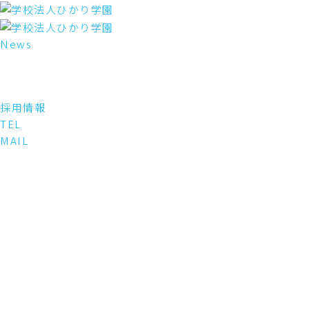
内
容
を
News
ス
キ
ッ
プ
採用情報
TEL
MAIL