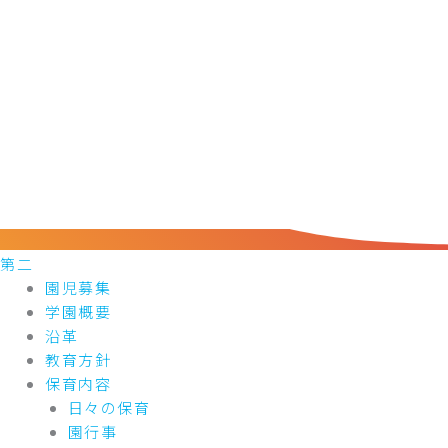
第二
園児募集
学園概要
沿革
教育方針
保育内容
日々の保育
園行事