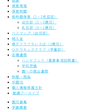
給食
保育環境
保育時間
長時間保育（2・3号認定）
幼児部（3～5歳児）
乳児部（0～2歳児）
バスマップ（幼児部）
納入金
親子クラブちいろば（2歳児）
ひかりキッズクラブ（学童部）
各種書類
ハンドブック（重要事項説明書）
学校評価
園への提出書類
制服・用品
卒園児
個人情報保護方針
動画アーカイブ
園児募集
学園概要