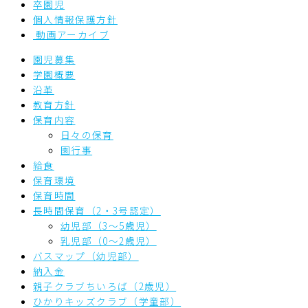
卒園児
個人情報保護方針
動画アーカイブ
園児募集
学園概要
沿革
教育方針
保育内容
日々の保育
園行事
給食
保育環境
保育時間
長時間保育（2・3号認定）
幼児部（3～5歳児）
乳児部（0～2歳児）
バスマップ（幼児部）
納入金
親子クラブちいろば（2歳児）
ひかりキッズクラブ（学童部）