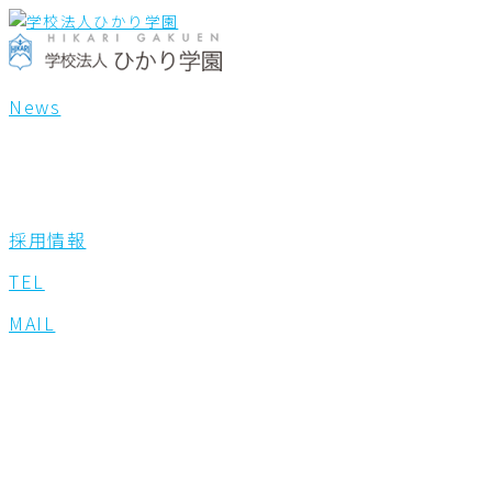
内
検
容
索
を
対
ス
象:
News
キ
ッ
プ
採用情報
TEL
MAIL