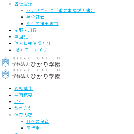
各種書類
ハンドブック（重要事項説明書）
学校評価
園への提出書類
制服・用品
卒園児
個人情報保護方針
動画アーカイブ
園児募集
学園概要
沿革
教育方針
保育内容
日々の保育
園行事