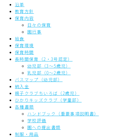
沿革
教育方針
保育内容
日々の保育
園行事
給食
保育環境
保育時間
長時間保育（2・3号認定）
幼児部（3～5歳児）
乳児部（0～2歳児）
バスマップ（幼児部）
納入金
親子クラブちいろば（2歳児）
ひかりキッズクラブ（学童部）
各種書類
ハンドブック（重要事項説明書）
学校評価
園への提出書類
制服・用品