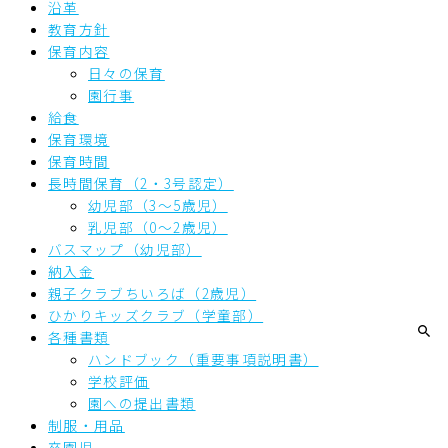
沿革
教育方針
保育内容
日々の保育
園行事
給食
保育環境
保育時間
長時間保育（2・3号認定）
幼児部（3～5歳児）
乳児部（0～2歳児）
バスマップ（幼児部）
納入金
親子クラブちいろば（2歳児）
ひかりキッズクラブ（学童部）
各種書類
ハンドブック（重要事項説明書）
学校評価
園への提出書類
制服・用品
卒園児