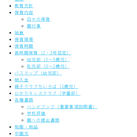
教育方針
保育内容
日々の保育
園行事
給食
保育環境
保育時間
長時間保育（2・3号認定）
幼児部（3～5歳児）
乳児部（0～2歳児）
バスマップ（幼児部）
納入金
親子クラブちいろば（2歳児）
ひかりキッズクラブ（学童部）
各種書類
ハンドブック（重要事項説明書）
学校評価
園への提出書類
制服・用品
卒園児