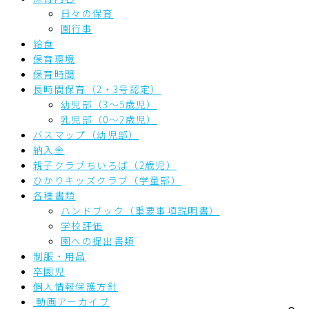
日々の保育
園行事
給食
保育環境
保育時間
長時間保育（2・3号認定）
幼児部（3～5歳児）
乳児部（0～2歳児）
バスマップ（幼児部）
納入金
親子クラブちいろば（2歳児）
ひかりキッズクラブ（学童部）
各種書類
ハンドブック（重要事項説明書）
学校評価
園への提出書類
制服・用品
卒園児
個人情報保護方針
動画アーカイブ