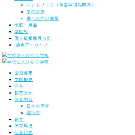
ハンドブック（重要事項説明書）
学校評価
園への提出書類
制服・用品
卒園児
個人情報保護方針
動画アーカイブ
園児募集
学園概要
沿革
教育方針
保育内容
日々の保育
園行事
給食
保育環境
保育時間