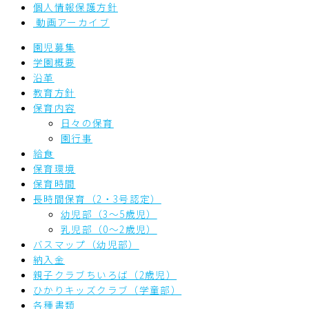
個人情報保護方針
動画アーカイブ
園児募集
学園概要
沿革
教育方針
保育内容
日々の保育
園行事
給食
保育環境
保育時間
長時間保育（2・3号認定）
幼児部（3～5歳児）
乳児部（0～2歳児）
バスマップ（幼児部）
納入金
親子クラブちいろば（2歳児）
ひかりキッズクラブ（学童部）
各種書類