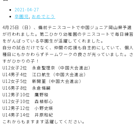
2021-04-27
卒園児
,
おめでとう
4月25日（日）、備前テニスコートで中国ジュニア岡山県予選
が行われました。第二ひかり幼稚園のテニスコートで毎日練習
をがんばっている卒園生が活躍してくれました。
自分の試合だけでなく、仲間の応援も自主的にしていて、個人
種目にもかかわらずチームワークの良さが光っていました。さ
すがひかりの子！
U12女子2位 永倉聖理奈（中国大会進出）
U14男子4位 江口航生（中国大会進出）
U12女子5位 新開菫（中国大会進出）
U16男子8位 永倉脩嗣
U12男子10位 鷹野稜
U12女子10位 森植郁心
U12男子12位 小野史瑛
U14男子14位 井原和紀
これからもますます活躍してください。