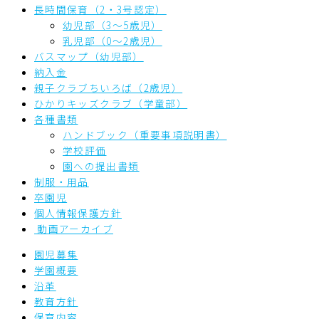
長時間保育（2・3号認定）
幼児部（3～5歳児）
乳児部（0～2歳児）
バスマップ（幼児部）
納入金
親子クラブちいろば（2歳児）
ひかりキッズクラブ（学童部）
各種書類
ハンドブック（重要事項説明書）
学校評価
園への提出書類
制服・用品
卒園児
個人情報保護方針
動画アーカイブ
園児募集
学園概要
沿革
教育方針
保育内容