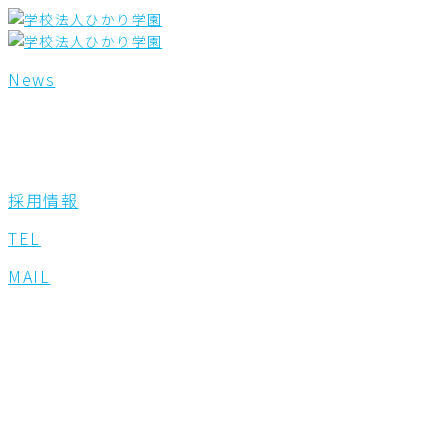
内
検
容
索
を
対
ス
象:
News
キ
ッ
プ
採用情報
TEL
MAIL