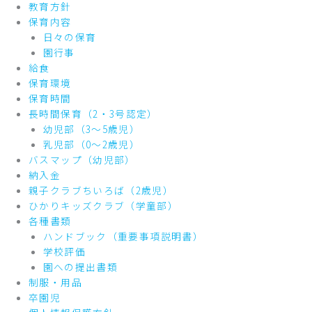
教育方針
保育内容
日々の保育
園行事
給食
保育環境
保育時間
長時間保育（2・3号認定）
幼児部（3～5歳児）
乳児部（0～2歳児）
バスマップ（幼児部）
納入金
親子クラブちいろば（2歳児）
ひかりキッズクラブ（学童部）
各種書類
ハンドブック（重要事項説明書）
学校評価
園への提出書類
制服・用品
卒園児