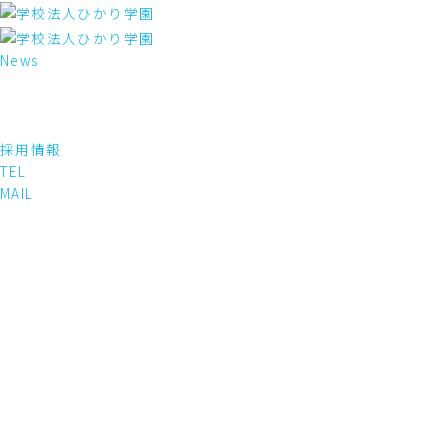
内
容
を
News
ス
キ
ッ
プ
採用情報
TEL
MAIL