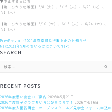
▼中止する日にち
【第一ひかり幼稚園】6/8（火）、6/15（火）、6/29（火）、
7/1（木）
【第二ひかり幼稚園】6/10（木）、6/15（火）、6/24（木）、
7/1（木）
Prev
Previous
2021年度卒園児行事中止のお知らせ
Next
2021年9月のちいろばについて
Next
SEARCH
検
索
対
象:
RECENT POSTS
2026年度思い出会のご案内
2026年5月21日
2026年度親子クラブちいろば始まります！
2026年4月6日
2026年度入園説明会・オープンスクール／見学会フォーム申込の