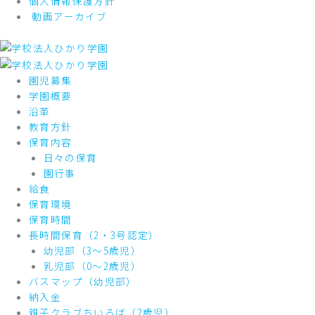
個人情報保護方針
動画アーカイブ
園児募集
学園概要
沿革
教育方針
保育内容
日々の保育
園行事
給食
保育環境
保育時間
長時間保育（2・3号認定）
幼児部（3～5歳児）
乳児部（0～2歳児）
バスマップ（幼児部）
納入金
親子クラブちいろば（2歳児）