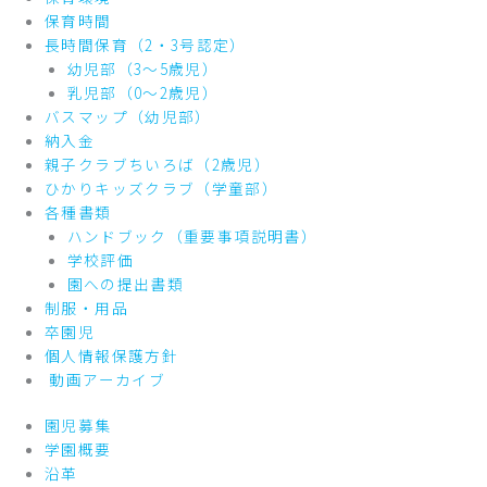
保育時間
長時間保育（2・3号認定）
幼児部（3～5歳児）
乳児部（0～2歳児）
バスマップ（幼児部）
納入金
親子クラブちいろば（2歳児）
ひかりキッズクラブ（学童部）
各種書類
ハンドブック（重要事項説明書）
学校評価
園への提出書類
制服・用品
卒園児
個人情報保護方針
動画アーカイブ
園児募集
学園概要
沿革